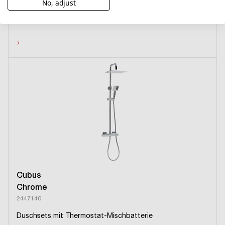
No, adjust
Duschsets mit Thermostat-Mischbatterie
›
Cubus
Chrome
2447140
Duschsets mit Thermostat-Mischbatterie