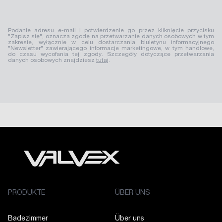
Podanie adresu e-mail i potwierdzenie go przez kliknięcie przycisku
"Zapisz się", oznacza zgodę na przetwarzanie danych osobowych w tym
zakresie, wyłącznie w celu dostarczania biuletynu informacyjnego
"Newsletter" zawierającego informacje marketingowe, w tym handlowe,
do czasu wycofania tej zgody. Szczegóły dotyczące przetwarzania
danych osobowych znajdziesz
tutaj
.
PRODUKTE
ÜBER UNS
Badezimmer
Über uns