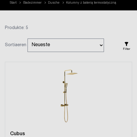
Start
Badezimmer
Dusche
Kolumny z baterią termostatyczną
Produkte: 5
Sortiaeren
Filter
Cubus