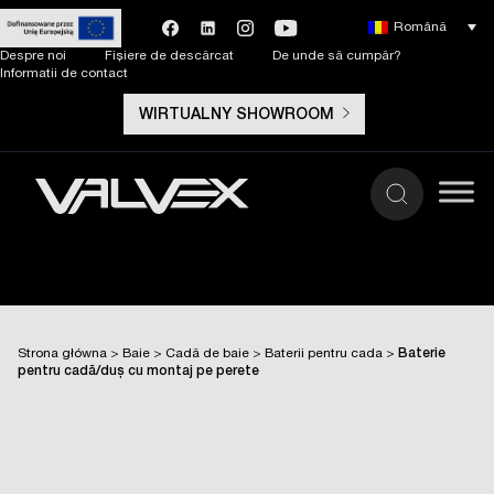
Română
Despre noi
Fișiere de descărcat
De unde să cumpăr?
Informatii de contact
WIRTUALNY SHOWROOM
Strona główna
>
Baie
>
Cadă de baie
>
Baterii pentru cada
>
Baterie
pentru cadă/duș cu montaj pe perete