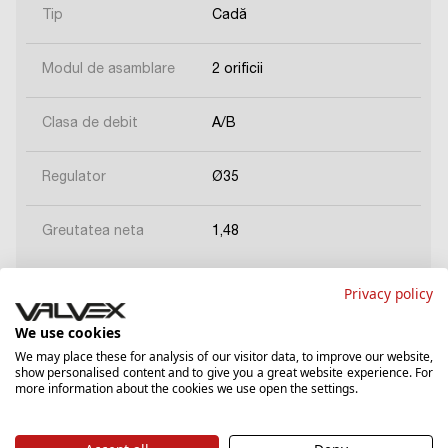
Tip
Cadă
Modul de asamblare
2 orificii
Clasa de debit
A/B
Regulator
Ø35
Greutatea neta
1,48
Privacy policy
We use cookies
We may place these for analysis of our visitor data, to improve our website,
Descărcați
show personalised content and to give you a great website experience. For
more information about the cookies we use open the settings.
Fișă de date