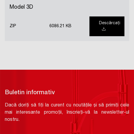
Model 3D
Descărcați
ZIP
6086.21 KB
Buletin informativ
Dacă doriți să fiți la curent cu noutățile și să primiți cele
mai interesante promoții, înscrieți-vă la newsletter-ul
nostru.