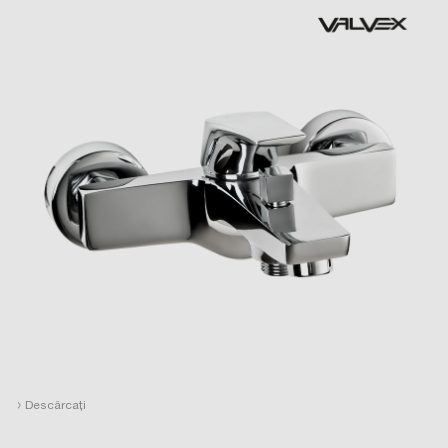
›
Descărcați