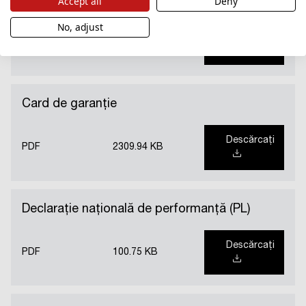
Accept all
Deny
No, adjust
Descărcați
PDF
407.36 KB
Card de garanție
Descărcați
PDF
2309.94 KB
Declarație națională de performanță (PL)
Descărcați
PDF
100.75 KB