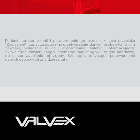
Podanie adresu e-mail i potwierdzenie go przez kliknięcie przycisku
"Zapisz się", oznacza zgodę na przetwarzanie danych osobowych w tym
zakresie, wyłącznie w celu dostarczania biuletynu informacyjnego
"Newsletter" zawierającego informacje marketingowe, w tym handlowe,
do czasu wycofania tej zgody. Szczegóły dotyczące przetwarzania
danych osobowych znajdziesz
tutaj
.