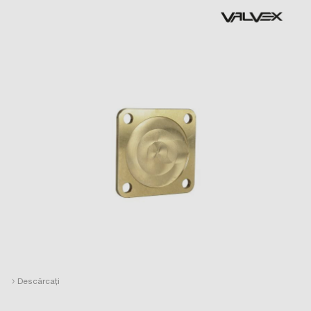
›
Descărcați