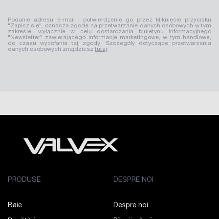
Podanie adresu e-mail i potwierdzenie go przez kliknięcie przycisku
"Zapisz się", oznacza zgodę na przetwarzanie danych osobowych w tym
zakresie, wyłącznie w celu dostarczania biuletynu informacyjnego
"Newsletter" zawierającego informacje marketingowe, w tym handlowe,
do czasu wycofania tej zgody. Szczegóły dotyczące przetwarzania
danych osobowych znajdziesz
tutaj
.
PRODUSE
DESPRE NOI
Baie
Despre noi