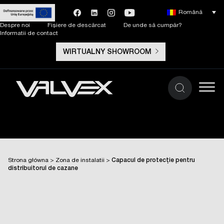
Română
Despre noi
Fișiere de descărcat
De unde să cumpăr?
Informatii de contact
WIRTUALNY SHOWROOM
Strona główna
>
Zona de instalatii
>
Capacul de protecție pentru
distribuitorul de cazane