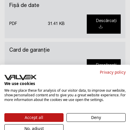
Fișă de date
Descărcați
PDF
31.41 KB
Card de garanție
Descărcați
PDF
5328.87 KB
Privacy policy
We use cookies
We may place these for analysis of our visitor data, to improve our website,
Certificat igienic (PL)
show personalised content and to give you a great website experience. For
more information about the cookies we use open the settings.
Descărcați
PDF
875.52 KB
Accept all
Deny
No, adjust