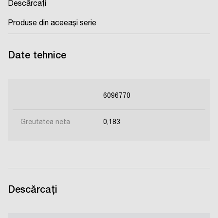
Descărcați
Produse din aceeași serie
Date tehnice
6096770
Greutatea neta
0,183
Descărcați