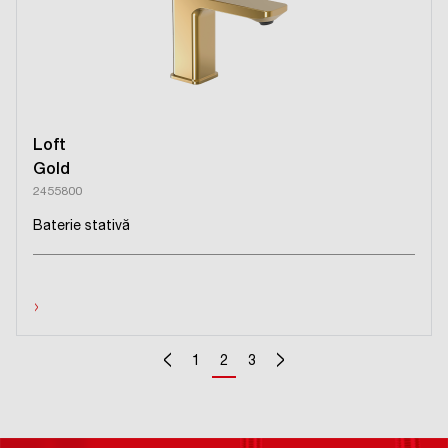
Loft
Gold
2455800
Baterie stativă
›
<
>
1
2
3