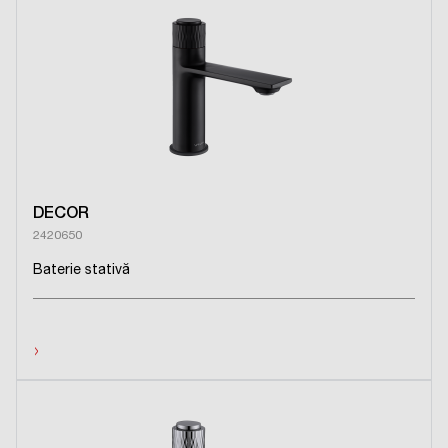
DECOR
2420650
Baterie stativă
›