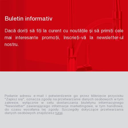
Buletin informativ
Dacă doriți să fiți la curent cu noutățile și să primiți cele
mai interesante promoții, înscrieți-vă la newsletter-ul
nostru.
Podanie adresu e-mail i potwierdzenie go przez kliknięcie przycisku
"Zapisz się", oznacza zgodę na przetwarzanie danych osobowych w tym
zakresie, wyłącznie w celu dostarczania biuletynu informacyjnego
"Newsletter" zawierającego informacje marketingowe, w tym handlowe,
do czasu wycofania tej zgody. Szczegóły dotyczące przetwarzania
danych osobowych znajdziesz
tutaj
.