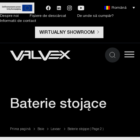
Română
Despre noi
Fișiere de descărcat
De unde să cumpăr?
Informatii de contact
WIRTUALNY SHOWROOM
Baterie stojące
Prima pagină
Baie
Lavoar
Baterie stojące
( Page 2 )