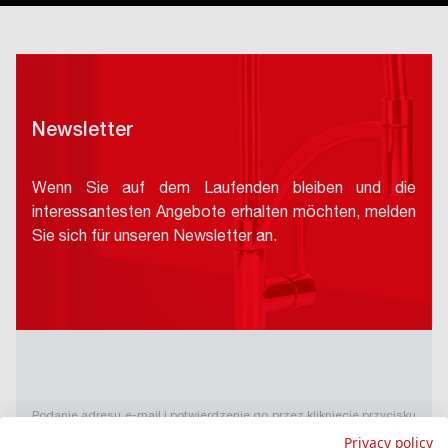
Newsletter
Wenn Sie auf dem Laufenden bleiben und die
interessantesten Angebote erhalten möchten, melden
Sie sich für unseren Newsletter an.
Podanie adresu e-mail i potwierdzenie go przez kliknięcie przycisku
"Zapisz się", oznacza zgodę na przetwarzanie danych osobowych
Privacy policy
w tym zakresie, wyłącznie w celu dostarczania biuletynu