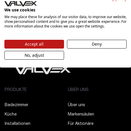
informacyjnego "Newsletter" zawierającego informacje
marketingowe, w tym handlowe, do czasu wycofania tej zgody.
Szczegóły dotyczące przetwarzania danych osobowych znajdziesz
We use cookies
tutaj
.
We may place these for analysis of our visitor data, to improve our website,
show personalised content and to give you a great website experience. For
more information about the cookies we use open the settings.
Accept all
Deny
No, adjust
PRODUKTE
ÜBER UNS
Badezimmer
Über uns
Küche
Markensäulen
Installationen
Für Aktionäre