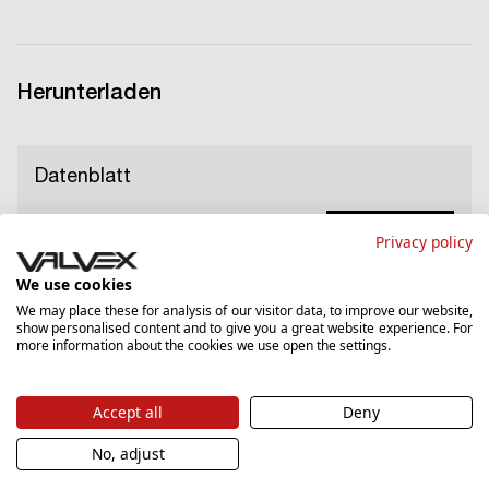
Herunterladen
Datenblatt
Herunterladen
Privacy policy
PDF
45.27 KB
We use cookies
We may place these for analysis of our visitor data, to improve our website,
show personalised content and to give you a great website experience. For
Garantieschein
more information about the cookies we use open the settings.
Herunterladen
Accept all
Deny
PDF
2309.94 KB
No, adjust