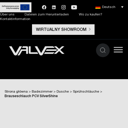
Deutsch
Über uns
Dateien zum Herunterladen
Wo zu kaufen?
Kontaktinformation
WIRTUALNY SHOWROOM
Strona główna
>
Badezimmer
>
Dusche
>
Sprühschläuche
>
Brauseschlauch PCV SilverShine