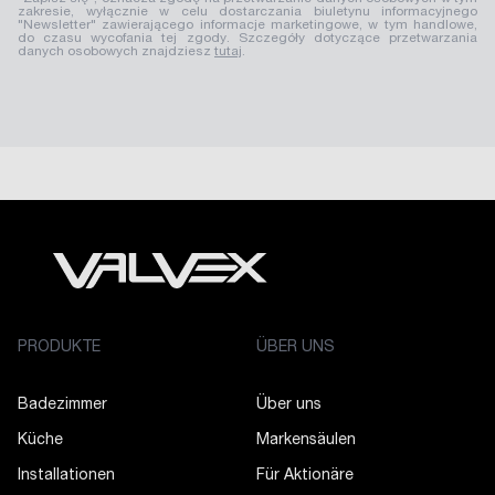
zakresie, wyłącznie w celu dostarczania biuletynu informacyjnego
"Newsletter" zawierającego informacje marketingowe, w tym handlowe,
do czasu wycofania tej zgody. Szczegóły dotyczące przetwarzania
danych osobowych znajdziesz
tutaj
.
PRODUKTE
ÜBER UNS
Badezimmer
Über uns
Küche
Markensäulen
Installationen
Für Aktionäre