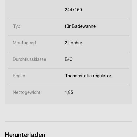
2447160
Typ
für Badewanne
Montageart
2 Löcher
Durchflussklasse
B/C
Regler
Thermostatic regulator
Nettogewicht
1,85
Herunterladen