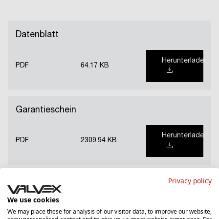
Datenblatt
Herunterladen
PDF
64.17 KB
Garantieschein
Herunterladen
PDF
2309.94 KB
Privacy policy
Nationale Leistungserklärung (PL)
We use cookies
We may place these for analysis of our visitor data, to improve our website,
Herunterladen
PDF
102.46 KB