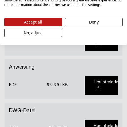
show personalised content and to give you a great website experience. For
more information about the cookies we use open the settings.
Accept all
Deny
Hygienezertifikat (PL)
No, adjust
Herunterladen
PDF
302.99 KB
Anweisung
Herunterladen
PDF
6723.91 KB
DWG-Datei
Herunterladen