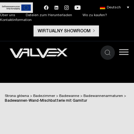
Deutsch
Über uns
Dateien zum Herunterladen
Wo zu kaufen?
Kontaktinformation
WIRTUALNY SHOWROOM
Strona główna
>
Badezimmer
>
Badewanne
>
Badewannenarmaturen
>
Badewannen-Wand-Mischbatterie mit Garnitur