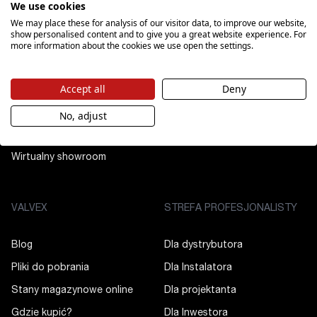
We use cookies
We may place these for analysis of our visitor data, to improve our website,
Filary marki
Kuchnia
show personalised content and to give you a great website experience. For
more information about the cookies we use open the settings.
Dla akcjonariuszy
Instalacje
Usługi B2B
Accept all
Deny
Serwis
Kariera
No, adjust
Kredyt Ekologiczny
Wirtualny showroom
VALVEX
STREFA PROFESJONALISTY
Blog
Dla dystrybutora
Pliki do pobrania
Dla Instalatora
Stany magazynowe online
Dla projektanta
Gdzie kupić?
Dla Inwestora