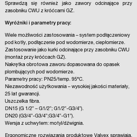
Sprawdzą się również jako zawory odcinające przy
zasobniku CWU z króćcami GZ.
Wyróżniki i parametry pracy:
Wiele możliwości zastosowania – system podłączeniowy
pod kotły, podłączenie pod wodomierze, ciepłomierze.
Zastosowanie jako kurki odcinające przy zasobniku CWU
(montaż przy króćcach GZ).
Nakrętka obrotowa zaworu dopasowana do opasek
plombujących pod wodomierze.
Parametry pracy: PN25/temp. 95°C.
Niezawodność użytkowania – wysokiej jakości materiały,
25 lat gwarancji.
Uszczelka fibra.
DN15 (G 1/2” – G1/2”; G1/2”-G3/4”).
DN20 (G3/4”-G3/4”;G3/4”-G1”).
Wersja z uchwytem: motyl/dźwignia.
Ergonomiczne rozwiązania produktowe Valvex sprawiają,