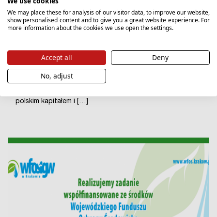
We use cookies
podłączenia. Valvex poszerza ofertę
We may place these for analysis of our visitor data, to improve our website,
zaworów dla instalatorów.
show personalised content and to give you a great website experience. For
more information about the cookies we use open the settings.
Zawory SPIN DN 25 oraz SPIN DN 20 z filtrem i magnesem
neodymowym już w sprzedaży! Losowo wybrany odbiorca
detaliczny, planujący urządzić lub wyremontować
Accept all
Deny
mieszkanie, hasło „Valvex” skojarzy z marką baterii
sanitarnych. Osoby z nieco lepszym rozeznaniem w
No, adjust
temacie, często będącym efektem kompleksowej analizy
dostępnych na rynku ofert, dodatkowo powiążą ją z
polskim kapitałem i […]