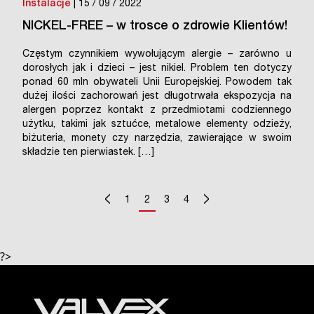
Instalacje
| 15 / 09 / 2022
NICKEL-FREE – w trosce o zdrowie Klientów!
Częstym czynnikiem wywołującym alergie – zarówno u
dorosłych jak i dzieci – jest nikiel. Problem ten dotyczy
ponad 60 mln obywateli Unii Europejskiej. Powodem tak
dużej ilości zachorowań jest długotrwała ekspozycja na
alergen poprzez kontakt z przedmiotami codziennego
użytku, takimi jak sztućce, metalowe elementy odzieży,
biżuteria, monety czy narzędzia, zawierające w swoim
składzie ten pierwiastek. […]
<
>
1
2
3
4
?>