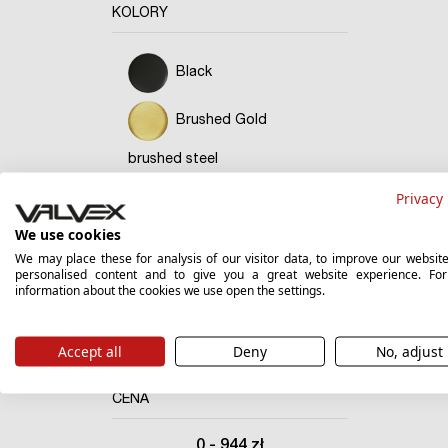
KOLORY
Black
Brushed Gold
brushed steel
Privacy 
Chrome
We use cookies
Gold
We may place these for analysis of our visitor data, to improve our websit
personalised content and to give you a great website experience. Fo
information about the cookies we use open the settings.
X
Gun Metal
Satin Copper
Accept all
Deny
No, adjust
CENA
0
-
944
zł