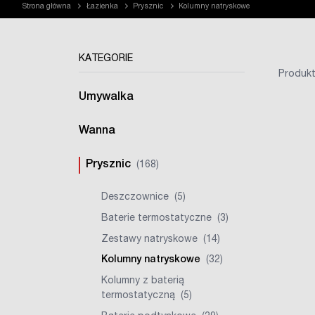
Strona główna
Łazienka
Prysznic
Kolumny natryskowe
KATEGORIE
Produkt
Umywalka
Wanna
Prysznic
(168)
Deszczownice
(5)
Baterie termostatyczne
(3)
Zestawy natryskowe
(14)
Kolumny natryskowe
(32)
Kolumny z baterią
termostatyczną
(5)