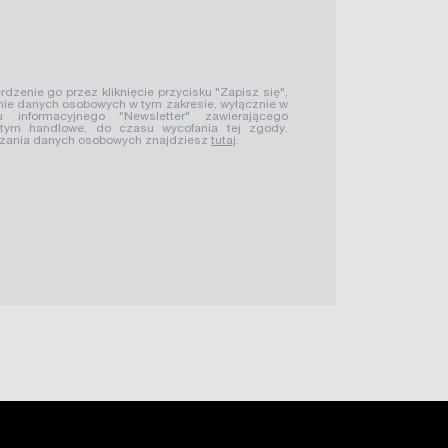
rdzenie go przez kliknięcie przycisku "Zapisz się",
ie danych osobowych w tym zakresie, wyłącznie w
u informacyjnego "Newsletter" zawierającego
 tym handlowe, do czasu wycofania tej zgody.
rzania danych osobowych znajdziesz
tutaj
.