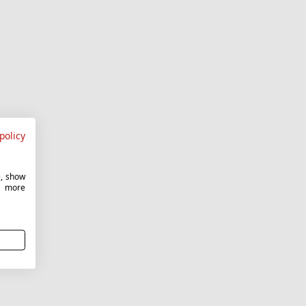
policy
e, show
r more