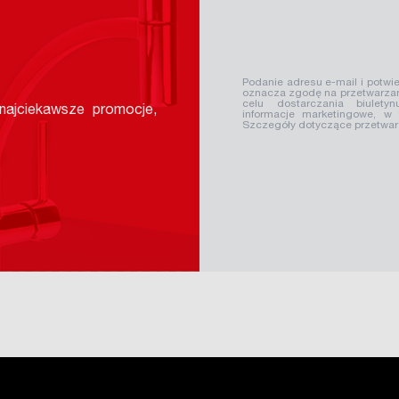
Podanie adresu e-mail i potwie
oznacza zgodę na przetwarzan
celu dostarczania biuletyn
ajciekawsze promocje,
informacje marketingowe, w
Szczegóły dotyczące przetwa