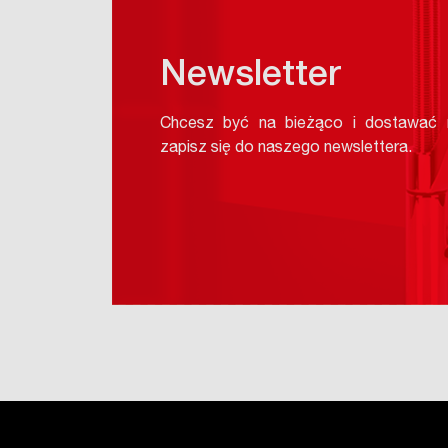
Newsletter
Chcesz być na bieżąco i dostawać n
zapisz się do naszego newslettera.