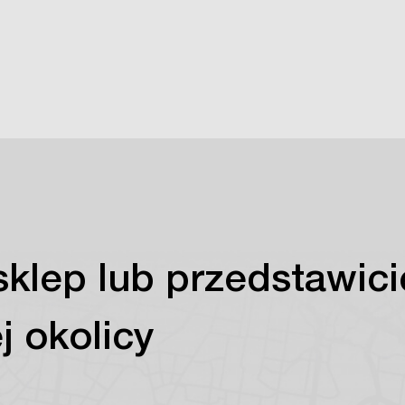
sklep lub przedstawici
j okolicy