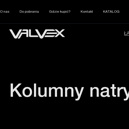
O nas
Do pobrania
Gdzie kupić?
Kontakt
KATALOG
Ł
Kolumny natr