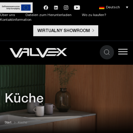
Deutsch
Über uns
Dateien zum Herunterladen
Wo zu kaufen?
Kontaktinformation
WIRTUALNY SHOWROOM
Küche
Start
Küche