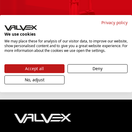
Privacy policy
We use cookies
We may place these for analysis of our visitor data, to improve our website,
Podanie adresu e-mail i potwierdzenie go przez kliknięcie przycisku
show personalised content and to give you a great website experience. For
"Zapisz się", oznacza zgodę na przetwarzanie danych osobowych w tym
zakresie, wyłącznie w celu dostarczania biuletynu informacyjnego
more information about the cookies we use open the settings.
"Newsletter" zawierającego informacje marketingowe, w tym handlowe,
do czasu wycofania tej zgody. Szczegóły dotyczące przetwarzania
danych osobowych znajdziesz
tutaj
.
Accept all
Deny
No, adjust