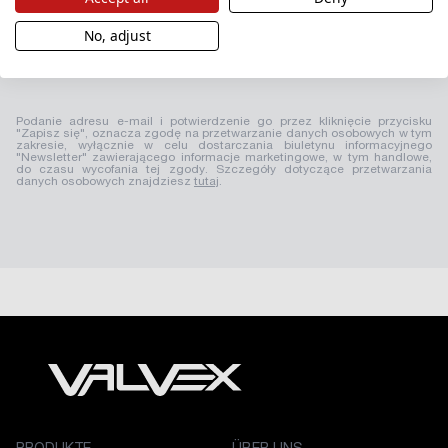
No, adjust
Podanie adresu e-mail i potwierdzenie go przez kliknięcie przycisku
"Zapisz się", oznacza zgodę na przetwarzanie danych osobowych w tym
zakresie, wyłącznie w celu dostarczania biuletynu informacyjnego
"Newsletter" zawierającego informacje marketingowe, w tym handlowe,
do czasu wycofania tej zgody. Szczegóły dotyczące przetwarzania
danych osobowych znajdziesz
tutaj
.