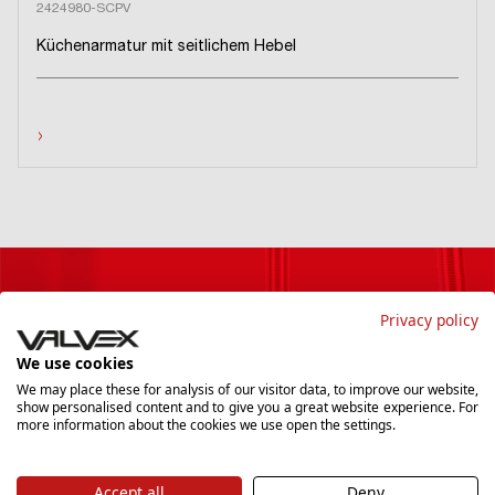
2424980-SCPV
Küchenarmatur mit seitlichem Hebel
›
Privacy policy
Newsletter
We use cookies
Wenn Sie auf dem Laufenden bleiben und die
We may place these for analysis of our visitor data, to improve our website,
show personalised content and to give you a great website experience. For
interessantesten Angebote erhalten möchten, melden Sie
more information about the cookies we use open the settings.
sich für unseren Newsletter an.
Accept all
Deny