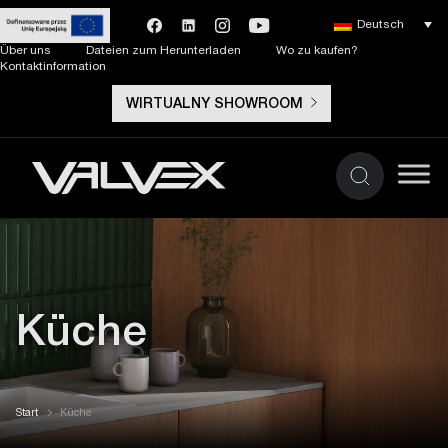
Deutsch
Über uns
Dateien zum Herunterladen
Wo zu kaufen?
Kontaktinformation
WIRTUALNY SHOWROOM
Küche
Start
Küche