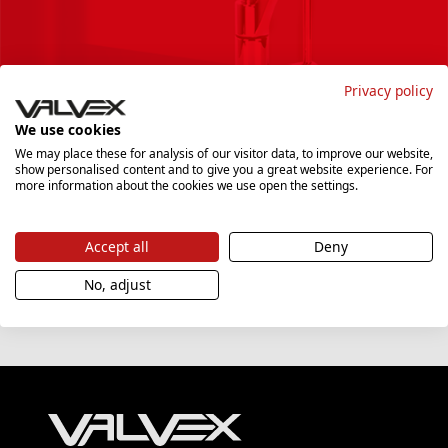
Privacy policy
We use cookies
We may place these for analysis of our visitor data, to improve our website,
show personalised content and to give you a great website experience. For
Podanie adresu e-mail i potwierdzenie go przez kliknięcie przycisku
more information about the cookies we use open the settings.
"Zapisz się", oznacza zgodę na przetwarzanie danych osobowych w tym
zakresie, wyłącznie w celu dostarczania biuletynu informacyjnego
"Newsletter" zawierającego informacje marketingowe, w tym handlowe,
do czasu wycofania tej zgody. Szczegóły dotyczące przetwarzania
danych osobowych znajdziesz
tutaj
.
Accept all
Deny
No, adjust