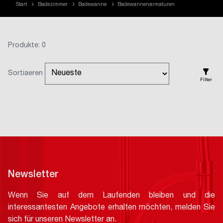
Start
Badezimmer
Badewanne
Badewannenarmaturen
Produkte: 0
Sortiaeren
Filter
Newsletter
Wenn Sie auf dem Laufenden bleiben und die
interessantesten Angebote erhalten möchten, melden Sie
sich für unseren Newsletter an.